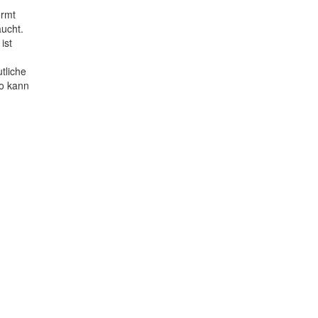
ormt
aucht.
ist
tliche
So kann